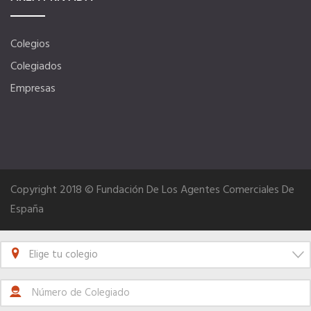
VENTAJAS EN SEGUROS
Colegios
Colegiados
Formación gratuita
Empresas
Servicios financieros
Ventajas en las ferias
Copyright 2018 © Fundación De Los Agentes Comerciales De
España
Seguro de vida
Tu CRM AC
Elige tu colegio
Ventajas fiscales