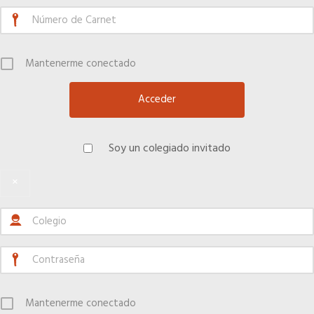
Asesoramiento fiscal y jurídico
Mantenerme conectado
Despachos y salas de reuniones
Consulados comerciales
Soy un colegiado invitado
Internacional
×
Hoteles
Apps
Información a la última
Mantenerme conectado