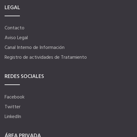
LEGAL
Formación gratuita
Contacto
Descuentos exclusivos
Aviso Legal
Canal Interno de Información
Telefonía AC
Registro de actividades de Tratamiento
Título Oficial
REDES SOCIALES
Tu Carnet Profesional, ahora Digital
Facebook
Twitter
Ahorra en carburantes
LinkedIn
Portal de Empleo
ÁREA PRIVADA