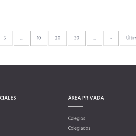
5
...
10
20
30
...
»
Últi
CIALES
ÁREA PRIVADA
Colegios
Colegiados