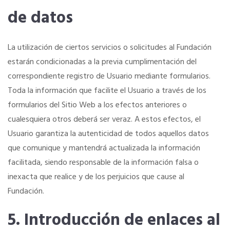
¿Eres mujer o tienes menos de 36?
de datos
NOTICIAS
La utilización de ciertos servicios o solicitudes al Fundación
estarán condicionadas a la previa cumplimentación del
Actualidad
correspondiente registro de Usuario mediante formularios.
Toda la información que facilite el Usuario a través de los
El Anuario de los Agentes Comerciales de España
formularios del Sitio Web a los efectos anteriores o
cualesquiera otros deberá ser veraz. A estos efectos, el
Quiero recibir el Newsletter / El Anuario
Usuario garantiza la autenticidad de todos aquellos datos
que comunique y mantendrá actualizada la información
facilitada, siendo responsable de la información falsa o
inexacta que realice y de los perjuicios que cause al
Fundación.
5. Introducción de enlaces al