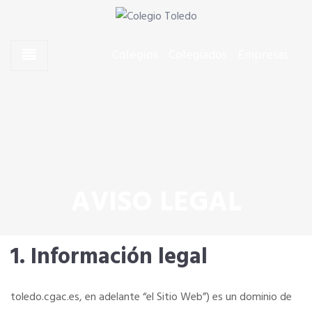
Skip to content
Skip to content
Agentes Comerciales de Toledo
Colegio Toledo
Colegios
Colegiados
Empresas
CONÓCENOS
Quiero colegiarme
SERVICIOS
AVISO LEGAL
SERVICIOS EN TU COLEGIO
1. Información legal
Si eres mujer o tienes menos de 36…
toledo.cgac.es, en adelante “el Sitio Web”) es un dominio de
Curso de Acceso