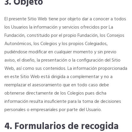
3. Objeto
Una gran organización
El presente Sitio Web tiene por objeto dar a conocer a todos
los Usuarios la información y servicios ofrecidos por La
OFERTAS DE EMPLEO
Fundación, constituido por el propio Fundación, los Consejos
Autonómicos, los Colegios y los propios Colegiados,
Empresas
pudiéndose modificar en cualquier momento y sin previo
aviso, el diseño, la presentación o la configuración del Sitio
Candidatos
Web, así como sus contenidos. La información proporcionada
en este Sitio Web está dirigida a complementar y no a
COLÉGIATE
Asociación de Ferias de España
reemplazar el asesoramiento que en todo caso debe
obtenerse directamente de los Colegios pues dicha
Colegiación Online
MadridJoya-Bisutex-Intergift
información resulta insuficiente para la toma de decisiones
personales o empresariales por parte del Usuario.
Plan de Fomento del Autoempleo Joven
CURSO DE ACCESO A LA PROFESION
4. Formularios de recogida
Plan fomento del autoempleo Joven (pdf)