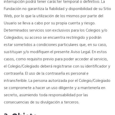
interrupción podrá tener carácter temporal o definitivo. La
Fundación no garantiza la fiabilidad y disponibilidad de su Sitio
Asesoramiento fiscal y jurídico
Web, por lo que la utilización de los mismos por parte del
Usuario se lleva a cabo por su propia cuenta y riesgo.
Despachos y salas de reuniones
Determinados servicios son exclusivos para los Colegios y/o
Colegiados; su acceso se encuentra restringido y podrán
estar sometidos a condiciones particulares que, en su caso,
Consulados comerciales
sustituyan y/o modifiquen el presente Aviso Legal. En estos
casos, como requisito previo para poder acceder al servicio,
Internacional
el Colegio/Colegiado deberá registrarse con su identificador y
contraseña. El uso de la contraseña es personal e
Hoteles
intransferible. La persona autorizada por el Colegio/Colegiado
se compromete a hacer un uso diligente y a mantenerla en
Apps
secreto, asumiendo toda responsabilidad por las
consecuencias de su divulgación a terceros.
Información a la última