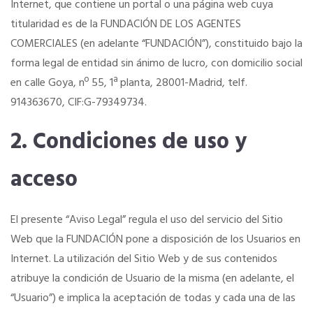
Internet, que contiene un portal o una página web cuya
titularidad es de la FUNDACIÓN DE LOS AGENTES
Formación gratuita
COMERCIALES (en adelante “FUNDACIÓN”), constituido bajo la
forma legal de entidad sin ánimo de lucro, con domicilio social
Descuentos exclusivos
en calle Goya, nº 55, 1ª planta, 28001-Madrid, telf.
914363670, CIF:G-79349734.
Telefonía AC
2. Condiciones de uso y
Título Oficial
acceso
Tu Carnet Profesional, ahora Digital
El presente “Aviso Legal” regula el uso del servicio del Sitio
Web que la FUNDACIÓN pone a disposición de los Usuarios en
Ahorra en carburantes
Internet. La utilización del Sitio Web y de sus contenidos
atribuye la condición de Usuario de la misma (en adelante, el
“Usuario”) e implica la aceptación de todas y cada una de las
Portal de Empleo